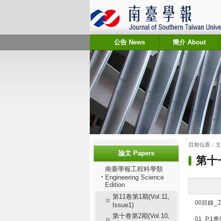
:::
公告 News
簡介 About
:::
:::
目前位置：
主
論文 Papers
第十一
南臺學報工程科學類
Engineering Science
Edition
第11卷第1期(Vol.11,
00目錄
Issue1)
第十卷第2期(Vol.10,
01_P.