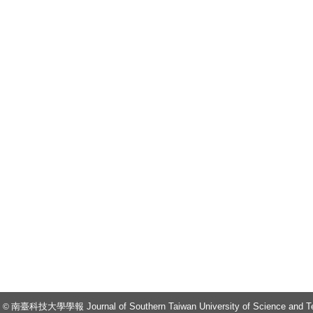
t
南臺科技大學學報
J
ournal of Southern Taiwan University of Science and 
©