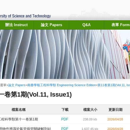
辦法 Instruct
論文 Papers
Q&A
表單 Form
選單
>
論文 Papers
>
南臺學報工程科學類 Engineering Science Edition
>
第11卷第1期(Vol.11, Is
卷第1期(Vol.11, Issue1)
檔案名稱
下載
檔案大小
更新日期
_工程科學類第十一卷第1期
PDF
238.09 kb
2026/04/28
1應用物件辨識於氣管插管關鍵解剖結
PDF
1,637.45 kb
2026/04/28