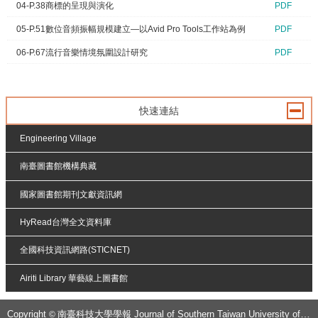
04-P.38商標的呈現與演化
PDF
05-P.51數位音頻振幅規模建立—以Avid Pro Tools工作站為例
PDF
06-P.67流行音樂情境氛圍設計研究
PDF
快速連結
Engineering Village
南臺圖書館機構典藏
國家圖書館期刊文獻資訊網
HyRead台灣全文資料庫
全國科技資訊網路(STICNET)
Airiti Library 華藝線上圖書館
:::
Copyright
南臺科技大學學報
J
ournal of Southern Taiwan University of Science and Technology
©