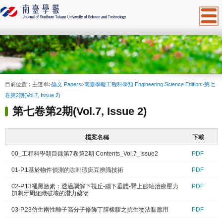
:::
目前位置：
主選單
>
論文 Papers
>
南臺學報工程科學類 Engineering Science Edition
>
第七
卷第2期(Vol.7, Issue 2)
第七卷第2期(Vol.7, Issue 2)
檔案名稱
下載
00_工程科學類目錄第7卷第2期 Contents_Vol.7_Issue2
PDF
01-P.1基於物件偵測的咖啡瑕疵豆辨識技術
PDF
02-P.13褪黑激素：透過調解下視丘-腦下垂體-腎上腺軸治療壓力
PDF
加劇牙周組織破壞的潛力藥物
03-P.23仿生兩性離子高分子修飾丁腈橡膠之抗生物沾黏應用
PDF