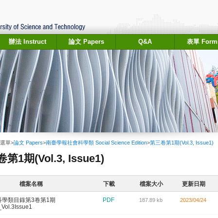
辦法 Instruct
論文 Papers
Q&A
表單 Form
選單
>
論文 Papers
>
南臺學報社會科學類 Social Science Edition
>
第三卷第1期(Vol.3, Issue1)
1期(Vol.3, Issue1)
檔案名稱
下載
檔案大小
更新日期
科學類目錄第3卷第1期
PDF
187.89 kb
2023/04/24
_Vol.3Issue1