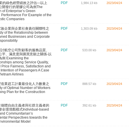
1企業的綠色經營績效之評估—以上
PDF
1,984.13 kb
2023/04/24
公開發行的塑膠公司為例The
n of Enterprise’s Green
 Performance For Example of the
astic Companies
20家族企業與企業社會責任關聯性之
PDF
1,303.09 kb
2023/04/24
y of the Relationship between
wned Businesses and Corporate
sponsibility
36探討航空公司對顧客的服務品質、
PDF
533.00 kb
2023/04/24
公平、滿意度與購買意願之關係-以
 Examining the
tionships among Service Quality,
 Price Fairness, Satisfaction and
Intention of Passengers A Case
Vietnam Airlines
55營造業趕工計畫最佳化人力數量之
PDF
888.57 kb
2023/04/24
 of Optimal Number of Workers
hing Plan for the Construction
73從個體自由主義者與社群主義者的
PDF
392.61 kb
2023/04/24
環境觀模式Individual-based
 and Communitarian’s
ntal Perspectives towards the
Environmental Model