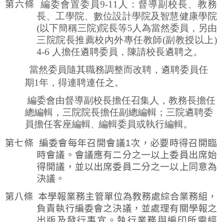
第六條
編委會置委員9-11
人：督導副校長、教務
長、工學院
、
數位設計學院及智慧健康學院
(
以下簡稱三院
)
院長等5
人為當然委員，另由
三院院長推薦校內外專任教師(副教授以上)
4-6 人擔任
遴聘委員，陳請校長遴聘之。
當然委員隨其職務調整而改聘，遴聘委員任
期
1年，得連聘連任之。
編委會由督導副校長擔任召集人，教務長擔任
總編輯，三院院長擔任副總編輯；三院遴聘委
員擔任客座編輯
編輯委員或執行編
輯。
、
第七條
編委會每年召開會議
1
次，必要時得召開臨
時會議。會議應有二分之一以上委員出席始
得開議，並以出席委員二分之一以上同意為
決議。
第八條
本學報業務主管單位為教務處綜合業務組，
負責執行編委會之決議，並處理有關學報之
出版及發行事宜。執行業務與編印所需經