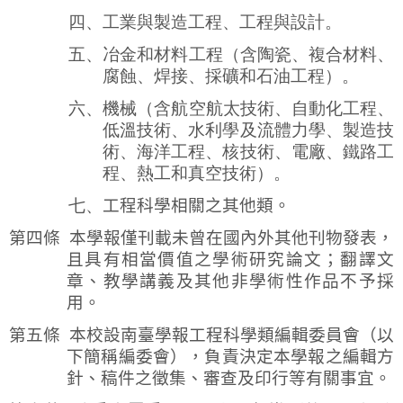
四、工業與製造工程
、
工程與設計。
五、冶金和材料工程（含陶瓷、複合材料、
腐蝕、焊接、採礦和石油工程）。
六、
機
械（含航空航太技術、自動化工程、
低溫技術、水利學及流體力學、製造技
術、海洋工程、核技術、電廠、鐵路工
程、熱工和真空技術）。
七、
工程科學相關之其他類。
第四條
本學報僅刊載未曾在國內外其他刊物發表，
且具有相當價值之學術研究論文；翻譯文
章、教學講義及其他非學術性作品不予採
用。
第五條
本校設南臺學報工程科學類編輯委員會（以
下簡稱編委會），負責決定本學報之編輯方
針、稿件之徵集、審查及印行等有關事宜。