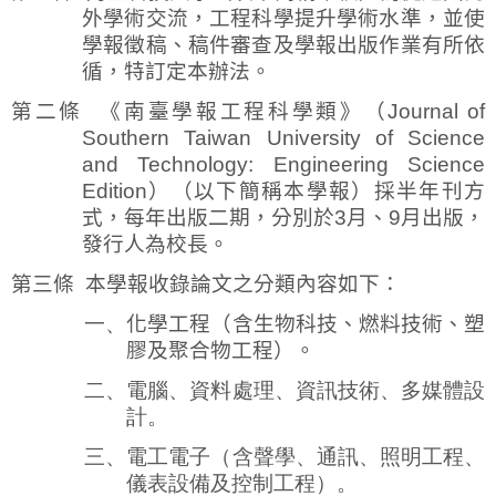
外學術交流，工程科學提升學術水準，並使
學報徵稿、稿件審查及學報出版作業有所依
循，特訂定本辦法。
第二條
《南臺學報工程科學類》（
Journal of
Southern Taiwan University of Science
and Technology: Engineering Science
Edition
）（以下簡稱本學報）採半年刊方
式，每年出版二期，分別於
3
月、
9
月出版，
發行人為校長。
第三條
本學報收錄論文之分類內容如下：
一、
化學工程（含生物科技、燃料技術、塑
膠及聚合物工程）。
二、電腦、資料處理、資訊技術
、
多媒體設
計。
三、電工電子（含聲學、通訊、照明工程、
儀表設備及控制工程）。