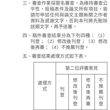
三、審查作業採匿名審查，為維持審查公
平性，投稿表件及論文所有項目，皆
請勿申述任何與論文主題無關之作者
資料及感謝文字，否則本刊將先刪除
該類文字，再予送審。
四、稿件審查結果分為下列四種：（
1
）
刊登；（
2
）修改後刊登；（
3
）修改
後再審；（
4
）不推薦刊登。
五、審查結果處理方式如下表。
第二位評審意見
修
修
不
處理方
改
改
推
式
刊
後
後
薦
登
刊
再
刊
登
審
登