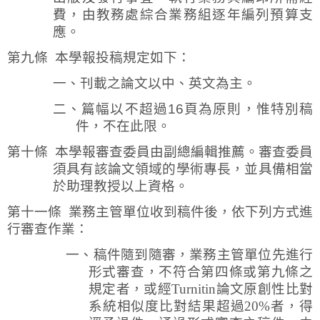
費，由教務處綜合業務組逐年編列預算支
應。
第九條
本學報投稿規定如下：
一、刊載之論文以中、英文為主。
二、篇幅以不超過
16
頁為原則，惟特別稿
件，不在此限。
第十條
本學報審查委員由副總編輯推薦。審查委員
須具有該論文領域的學術專長，並具備相當
於助理教授以上資格。
第十一條
業務主管單位收到稿件後，依下列方式進
行審查作業：
一、
稿件隨到隨審，業務主管單位先進行
形式審查，不符合第四條或第九條之
規定者，或經
Turnitin
論文原創性比對
系統相似度比對結果超過
20%
者，得