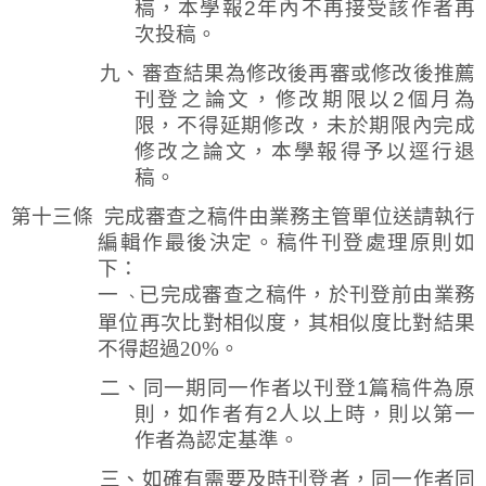
稿，本學報
2
年內不再接受該作者再
次投稿。
九、審查結果為修改後再審或修改後推薦
刊登之論文，修改期限以
2
個月為
限，不得延期修改，未於期限內完成
修改之論文，本學報得予以逕行退
稿。
第十三條
完成審查之稿件由業務主管單位送請執行
編輯作最後決定。稿件刊登處理原則如
下：
一
已完成審查之稿件，於刊登前由業務
、
單位再次比對相似度，其相似度比對結果
不得超過20%。
二、同一期同一作者以刊登
1
篇稿件為原
則，如作者有
2
人以上時，則以第一
作者為認定基準。
三、如確有需要及時刊登者，同一作者同