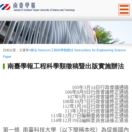
:::
目前位置：
主選單
>
辦法 Instruct
>
工程科學類辦法 Instructions for Engineering Science
Paper
南臺學報工程科學類徵稿暨出版實施辦法
105
年
3
月
14
日行政會議通過
106年8月9日行政會議修正通過
107年9月10行政會議修正通過
108年10月7日行政會議修正通過
112年1月16日行政會議修正通過
113年1月8日
行政會議修正通過
113年12月27日編輯委員會議修正通過
114年12月19日
編輯委員會議修正通過
第一條
南臺科技大學（以下簡稱本校）為促進國內