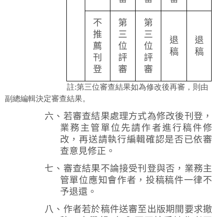
不
第
第
推
三
三
退
退
薦
位
位
稿
稿
刊
評
評
登
審
審
註:第三位審查結果如為修改後再審，則由
副總編輯決定審查結果。
六、若審查結果處理方式為修改後刊登，
業務主管單位先請作者進行稿件修
改，再送請執行編輯確認是否已依審
查意見修正。
七、審查結果不論接受刊登與否，業務主
管單位應知會作者，投稿稿件一律不
予退還。
八、作者若於稿件送審至出版期間要求撤