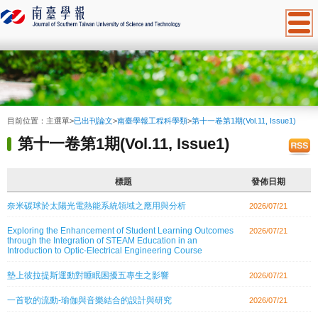
:::
目前位置：
主選單
>
已出刊論文
>
南臺學報工程科學類
>
第十一卷第1期(Vol.11, Issue1)
第十一卷第1期(Vol.11, Issue1)
標題
發佈日期
奈米碳球於太陽光電熱能系統領域之應用與分析
2026/07/21
Exploring the Enhancement of Student Learning Outcomes
2026/07/21
through the Integration of STEAM Education in an
Introduction to Optic-Electrical Engineering Course
墊上彼拉提斯運動對睡眠困擾五專生之影響
2026/07/21
一首歌的流動-瑜伽與音樂結合的設計與研究
2026/07/21