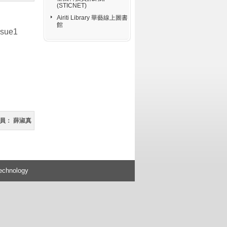
(STICNET)
Airiti Library 華藝線上圖書
館
ssue1
員：
薛淑真
Technology