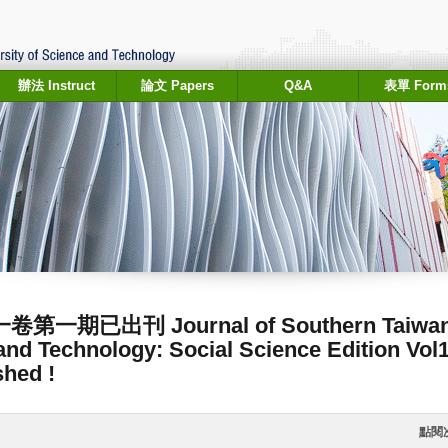
辦法 Instruct
論文 Papers
Q&A
表單 Form
已出刊 Journal of Southern Taiwa
and Technology: Social Science Edition Vol1
shed !
點閱