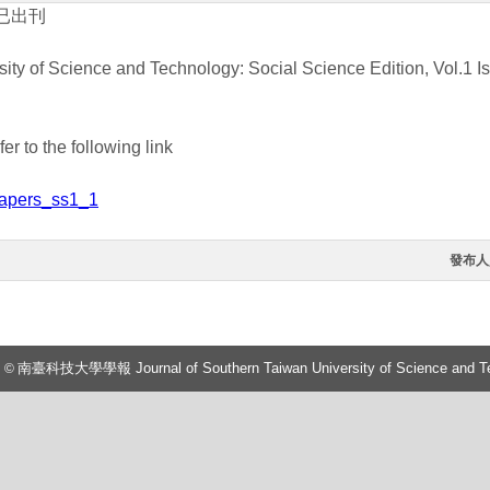
已出刊
ity of Science and Technology: Social Science Edition, Vol.1 I
er to the following link
/papers_ss1_1
發布人
t
南臺科技大學學報
J
ournal of Southern Taiwan University of Science and 
©